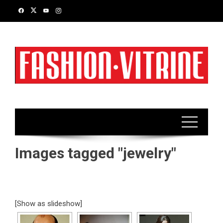
Skip
to
content
Images tagged "jewelry"
[Show as slideshow]