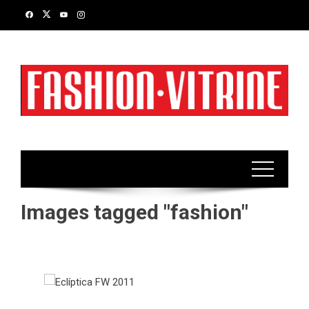
Skip
to
content
Images tagged "fashion"