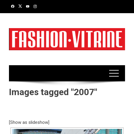
Skip
to
content
Images tagged "2007"
[Show as slideshow]